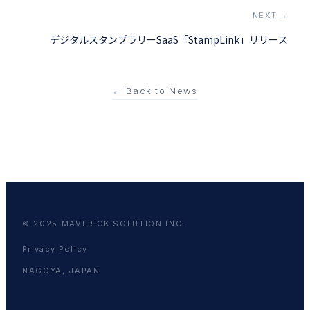
NEXT →
デジタルスタンプラリーSaaS「StampLink」リリース
← Back to News
© 2025 MAVERICK SOLUTION INC.
Privacy Policy
NAGOYA, JAPAN